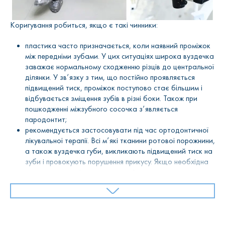
процедури всі дефекти при вимові повністю зникають.
У дорослих коротка вуздечка може викликати
Коригування робиться, якщо є такі чинники:
порушення прикусу і проблем при пережовуванні їжі, в
результаті, це спричиняє розлад діяльності травних
пластика часто призначається, коли наявний проміжок
органів.
між передніми зубами. У цих ситуаціях широка вуздечка
заважає нормальному сходженню різців до центральної
Наявність короткої вуздечки, а також її близьке
ділянки. У зв’язку з тим, що постійно проявляється
прикріплення до ділянки краю в альвеолярному
підвищений тиск, проміжок поступово стає більшим і
відростку може спричинити відтягування міжзубних
відбувається зміщення зубів в різні боки. Також при
сосочків в проміжку передніх зубів. У підсумку в кістковій
пошкодженні міжзубного сосочка з’являється
тканині з’являється ділянка між ділянками лунок зубів,
пародонтит;
яку також називають діастемою. Додатково, може
рекомендується застосовувати під час ортодонтичної
збільшитися розмір простору між коронками.
лікувальної терапії. Всі м’які тканини ротової порожнини,
а також вуздечка губи, викликають підвищений тиск на
Вкорочена вуздечка спричиняє відтягування ясен, в
зуби і провокують порушення прикусу. Якщо необхідна
результаті цього з’являється ясенна кишеня,
ортодонтична лікувальна терапія, то спочатку
відбувається відкладення каменів і виникає запалення
виконується пластика вуздечки губи;
ясен.
якщо є патології пародонту, а також ризик їх
виникнення. Зазвичай, в таких випадках, коротка
Аномальне кріплення може викликати нестійкість зубів,
вуздечка спричиняє стягування слизової тканини в
оголення кореневих ділянок, підвищення чутливості.