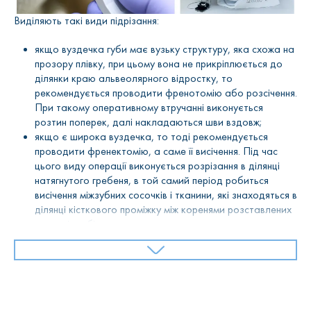
Виділяють такі види підрізання:
якщо вуздечка губи має вузьку структуру, яка схожа на
прозору плівку, при цьому вона не прикріплюється до
ділянки краю альвеолярного відростку, то
рекомендується проводити френотомію або розсічення.
При такому оперативному втручанні виконується
розтин поперек, далі накладаються шви вздовж;
якщо є широка вуздечка, то тоді рекомендується
проводити френектомію, а саме її висічення. Під час
цього виду операції виконується розрізання в ділянці
натягнутого гребеня, в той самий період робиться
висічення міжзубних сосочків і тканини, які знаходяться в
ділянці кісткового проміжку між коренями розставлених
передніх зубів.
Також пластика вуздечки губи може виконуватися за
допомогою френулопластики, під час якої виконується
переміщення точки кріплення. Цей вид операції може
виконуватися за допомогою двох способів.