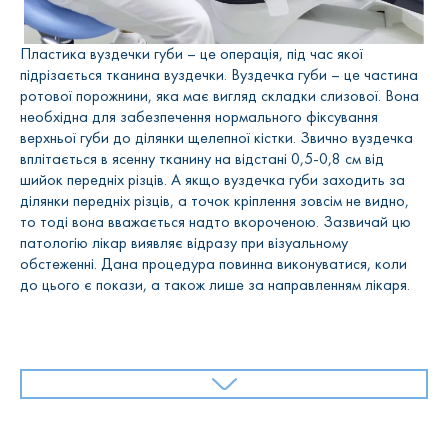
Пластика вуздечки губи – це операція, під час якої
підрізається тканина вуздечки. Вуздечка губи – це частина
ротової порожнини, яка має вигляд складки слизової. Вона
необхідна для забезпечення нормального фіксування
верхньої губи до ділянки щелепної кістки. Звично вуздечка
вплітається в ясенну тканину на відстані 0,5-0,8 см від
шийок передніх різців. А якщо вуздечка губи заходить за
ділянки передніх різців, а точок кріплення зовсім не видно,
то тоді вона вважається надто вкороченою. Зазвичай цю
патологію лікар виявляє відразу при візуальному
обстеженні. Дана процедура повинна виконуватися, коли
до цього є покази, а також лише за направленням лікаря.
Навіщо підрізають вуздечку верхньої
губи.