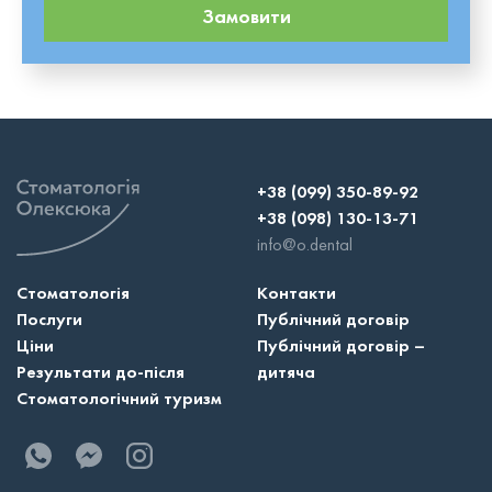
Це цікаво!
Для пацієнтів в підлітковому і дорослому віці
Замовити
додатково рекомендується проводити спеціальну
міогімнастику – це комплекс вправ, який забезпечує
зміцнення жувальної і мімічної м’язової тканини. Приблизний
відновний період становить близько 4-5 днів. За цей проміжок
часу повністю усуваються неприємні відчуття, а також
спостерігається відновлення і зникнення всіх ранок.
+38 (099) 350-89-92
+38 (098) 130-13-71
info@o.dental
Стоматологія
Контакти
Послуги
Публічний договір
Ціни
Публічний договір –
Результати до-після
дитяча
Стоматологічний туризм