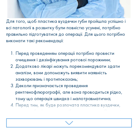
Для того, щоб пластика вуздечки губи пройшла успішно і
всі патології в розвитку були повністю усунені, потрібно
правильно підготуватися до операції. Для цього потрібно
виконати такі рекомендації:
Перед проведенням операції потрібно провести
очищення і дезінфікування ротової порожнини;
Додатково лікарі можуть порекомендувати здати
аналізи, вони допоможуть виявити наявність
захворювань і протипоказань;
Деколи призначається проведення
рентгенофлюрографії, але вона проводиться рідко,
тому що операція швидка і малотравматична;
Перед тим, як буде розпочата пластика вуздечки,
дитину обов’язково потрібно погодувати. Операція,
яка робиться натще, набагато складніше
переноситься, також можуть виникнути проблеми в
згортанні крові.