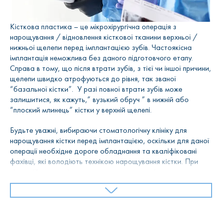
Кісткова пластика – це мікрохірургічна операція з
нарощування / відновлення кісткової тканини верхньої /
нижньої щелепи перед імплантацією зубів. Частоякісна
імплантація неможлива без даного підготовчого етапу.
Справа в тому, що після втрати зубів, з тієї чи іншої причини,
щелепи швидко атрофуються до рівня, так званої
“базальної кістки”. У разі повної втрати зубів може
залишитися, як кажуть,” вузький обруч ” в нижній або
“плоский млинець” кістки у верхній щелепі.
Будьте уважні, вибираючи стоматологічну клініку для
нарощування кістки перед імплантацією, оскільки для даної
операції необхідне дороге обладнання та кваліфіковані
фахівці, які володіють технікою нарощування кістки. При
кістковій пластиці, визначається товщина кістки для
вкручування імплантатів. Якщо не дотримуватися цих вимог,
то атрофія кісткової тканини буде прогресувати. Це
спричинить опускання рівня ясен або рухливість імплантату.