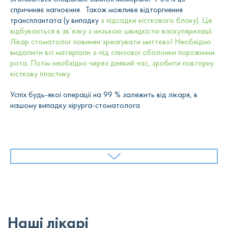
спричиняє нагноєння. Також можливе відторгнення
трансплантата (у випадку
з
підсадки кісткового блоку). Це
відбувається в зв’язку з низькою швидкістю васкуляризації.
Лікар стоматолог повинен зреагувати миттєво! Необхідно
видалити всі матеріали з-під слизової оболонки порожнини
рота. Потім необхідно через деякий час, зробити повторну
кісткову пластику.
Успіх будь-якої операції на 99 % залежить від лікаря, в
нашому випадку хірурга-стоматолога.
Ціна на нарощування кісткової
тканини для імплантації- стоматологія
“Олексюка” м.Тернопіль.
Щоб відповісти на питання, скільки коштує кісткова
Наші лікарі
пластика під імплантати, необхідно визначити фактори, від