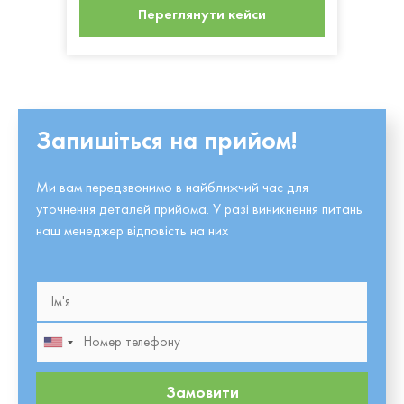
Переглянути кейси
Запишіться на прийом!
Ми вам передзвонимо в найближчий час для
уточнення деталей прийома. У разі виникнення питань
наш менеджер відповість на них
Замовити