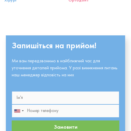
Хірург
Ортодонт
Запишіться на прийом!
Ми вам передзвонимо в найближчий час для
уточнення деталей прийома. У разі виникнення питань
наш менеджер відповість на них
Замовити