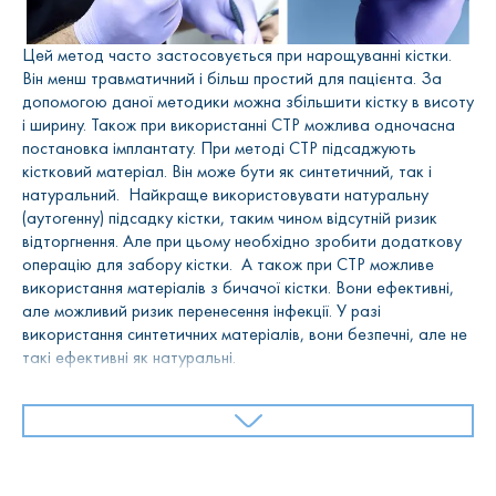
Цей метод часто застосовується при нарощуванні кістки.
Він менш травматичний і більш простий для пацієнта. За
допомогою даної методики можна збільшити кістку в висоту
і ширину. Також при використанні СТР можлива одночасна
постановка імплантату. При методі СТР підсаджують
кістковий матеріал. Він може бути як синтетичний, так і
натуральний. Найкраще використовувати натуральну
(аутогенну) підсадку кістки, таким чином відсутній ризик
відторгнення. Але при цьому необхідно зробити додаткову
операцію для забору кістки. А також при СТР можливе
використання матеріалів з бичачої кістки. Вони ефективні,
але можливий ризик перенесення інфекції. У разі
використання синтетичних матеріалів, вони безпечні, але не
такі ефективні як натуральні.
При цьому методі кісткової пластики стоматологи – хірурги
використовують спеціальну мембрану. Вона накладається
поверх підсадженого кісткового матеріалу. Спеціальна
мембрана ізолює кістковий матеріал від м’яких тканин.