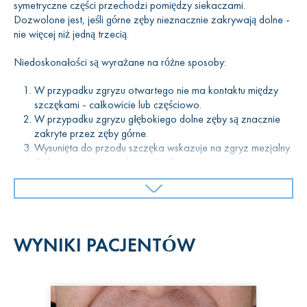
symetryczne części przechodzi pomiędzy siekaczami.
Dozwolone jest, jeśli górne zęby nieznacznie zakrywają dolne -
nie więcej niż jedną trzecią.
Niedoskonałości są wyrażane na różne sposoby:
W przypadku zgryzu otwartego nie ma kontaktu między
szczękami - całkowicie lub częściowo.
W przypadku zgryzu głębokiego dolne zęby są znacznie
zakryte przez zęby górne.
Wysunięta do przodu szczęka wskazuje na zgryz mezjalny.
Dobrze rozwinięta górna szczęka nazywana jest
przodozgryzem dystalnym.
Zdarza się, że zęby przecinają się jak nożyczki, więc taki
zgryz nazywany jest zgryzem krzyżowym.
Obniżenie wyglądu występuje na tle próchnicy i utraty
zębów.
WYNIKI PACJENTÓW
Typ dystopijny charakteryzuje się tworzeniem niektórych
zębów poza prawidłową lokalizacją.
Występuje również nieprawidłowy rodzaj zgryzu.