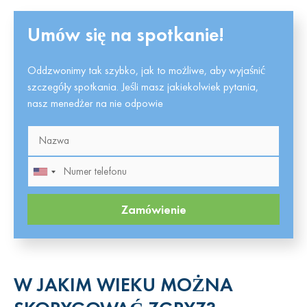
Umów się na spotkanie!
Konsekwencje wad zgryzu.
Oddzwonimy tak szybko, jak to możliwe, aby wyjaśnić
Oprócz względów estetycznych mających na celu
szczegóły spotkania. Jeśli masz jakiekolwiek pytania,
zharmonizowanie wyglądu, zaleca się korygowanie wad zgryzu
nasz menedżer na nie odpowie
w celu zapobiegania wielu możliwym zaburzeniom
fizjologicznym. Nieprawidłowy zgryz bezpośrednio grozi
uszkodzeniem zębów, prowadząc do chorób przyzębia,
wczesnego zużycia szkliwa i próchnicy.
Mogą występować problemy szczękowo-twarzowe:
nieprawidłowe ułożenie twarzy, klikanie podczas żucia i
otwierania ust. Ciągłe niedostateczne żucie pokarmu, głównie
Zamówienie
po jednej stronie jamy ustnej, powoduje problemy żołądkowo-
jelitowe. W przypadku nieprawidłowego mechanizmu
oddychania rozwijają się choroby laryngologiczne. Możliwe są
wady wymowy i zaburzenia dykcji.
W JAKIM WIEKU MOŻNA