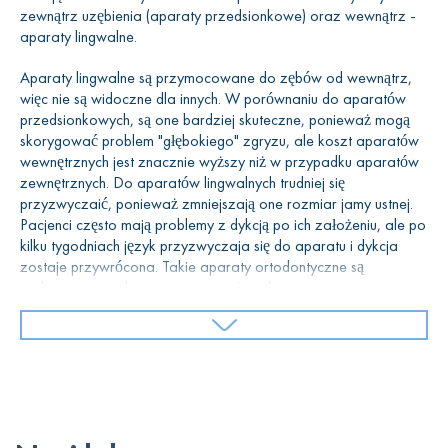
łuk, który je łączy;
zewnątrz uzębienia (aparaty przedsionkowe) oraz wewnątrz -
ligatury mocujące w postaci opasek elastycznych lub
aparaty lingwalne.
ściągaczy.
Aparaty lingwalne są przymocowane do zębów od wewnątrz,
Wszystkie te elementy stają się jednym systemem dopiero na
więc nie są widoczne dla innych. W porównaniu do aparatów
zębach pacjenta. Składa je w jedną całość stomatolog -
przedsionkowych, są one bardziej skuteczne, ponieważ mogą
ortodonta.
skorygować problem "głębokiego" zgryzu, ale koszt aparatów
wewnętrznych jest znacznie wyższy niż w przypadku aparatów
zewnętrznych. Do aparatów lingwalnych trudniej się
Proces zakładania aparatu
przyzwyczaić, ponieważ zmniejszają one rozmiar jamy ustnej.
Pacjenci często mają problemy z dykcją po ich założeniu, ale po
ortodontycznego
kilku tygodniach język przyzwyczaja się do aparatu i dykcja
zostaje przywrócona. Takie aparaty ortodontyczne są
trudniejsze w pielęgnacji, ponieważ podczas czyszczenia
Aparat zakładany jest przy użyciu specjalnej pasty do zębów.
znajdują się poza zasięgiem wzroku pacjenta.
Wcześniej lekarz używa rozszerzacza do jamy ustnej, aby
zapewnić "szerokie pole" do pracy i dostęp do tylnych zębów.
Aparaty zewnętrzne są najczęściej stosowane w praktyce
Następnie pokrywa szkliwo specjalnym składem chemicznym i
ortodontycznej ze względu na niższy koszt wykonania.
po chwili spłukuje wodą. Obszary, w których mocowane są
Wykonane są z metalu, plastiku lub polimerów. Istnieją również
zamki, są zabezpieczane żelem ochronnym.
dwie zasady mocowania łuku do aparatu: za pomocą
elastycznych ligatur lub konstrukcji bezligaturowych.
ligatur
Światłoutwardzalny materiał jest nakładany na tylną część