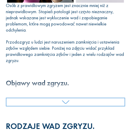
Osób z prawidłowym zgryzem jest znacznie mniej niż z
nieprawidłowym. Stopień patologii jest często nieznaczny,
jednak wskazane jest wykluczenie wad i zapobieganie
problemom, które mogą powodować nawet niewielkie
odchylenia.
Przodozgryz u ludzi jest naruszeniem zamknięcia i ustawienia
zębów względem siebie. Poniżej na zdjęciu widać przykład
prawidłowego zamknięcia zębów i jeden z wielu rodzajów wad
zgryzu.
Objawy wad zgryzu.
Tylko ortodonta może dokładnie określić poprawność zgryzu.
Ważne jest, aby wiedzieć, że niektóre objawy wad zgryzu są
widoczne gołym okiem. Mogą to być oznaki krzywych zębów w
dolnej lub górnej szczęce, dolna szczęka wysunięta do przodu
RODZAJE WAD ZGRYZU.
lub wystająca górna warga, możliwa asymetria twarzy i
nieprawidłowe zamknięcie uzębienia ze sobą.