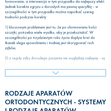
formowanie, a interwencja w tym przypadku da najlepszy efekt.
problemy trawienne i inne problemy zdrowotne. Wady zgryzu
Jednak korekta zgryzu u dorosłych ma pewną specyfikę - w
mogą powodować problemy z funkcjonowaniem szczęk.
szczególności w tym przypadku można napotkać szereg
trudności podczas korekty:
1) kluczowym problemem jest to, że po uformowaniu kości
szczęki, potrzeba wiele wysiłku, aby je przekształcić. W
szczególności po trzydziestym roku życia dopływ krwi do
tkanek ulega spowolnieniu i trudniej jest skorygować ruch
zębów;
2) z reguły zęby dorosłego pacjenta nie wyglądają najlepiej - są
bardziej kruche, mają wiele wypełnień, a zatem trudno jest
zastosować dla nich struktury ortodontyczne;
3) jeśli w szczęce znajdują się odległe zęby, może to
spowodować zanik kości i w rezultacie spowolnić tempo
korekcji zgryzu;
RODZAJE APARATÓW
4) korekta zgryzu u dorosłych jest droższa. Jednocześnie,
ORTODONTYCZNYCH - SYSTEMY
biorąc pod uwagę powyższe, korekta nieprawidłowego zgryzu
I RODZAJE APARATÓW
jest rzeczą ważną i konieczną, a także istotną nawet dla