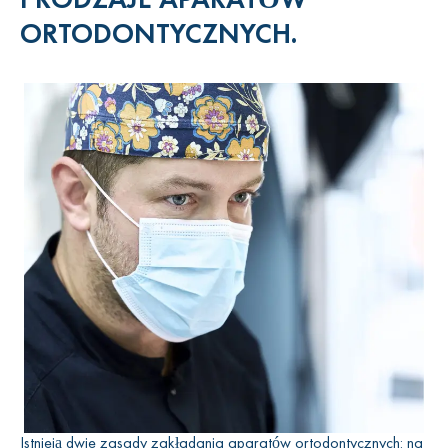
dorosłych, nie tylko dzieci.
ORTODONTYCZNYCH.
Prostowanie zębów za pomocą
aparatu ortodontycznego
Prostowanie zębów za pomocą aparatu ortodontycznego może
być stosowane w przypadku leczenia pacjentów dorosłych,
czyli osób, które mają już nieprawidłowo ukształtowany zgryz.
Pacjenci, którzy mają za sobą długi okres korekcji zgryzu,
często nie mają pojęcia, jak zakłada się aparat ortodontyczny.
Niewiedza rodzi nieufność, a nawet strach. W rzeczywistości
jest to proces żmudny i wieloetapowy, ale prosty i całkowicie
bezbolesny.
Jak działa nowoczesny system zamków. Ta stała struktura
ortodontyczna składa się z:
małe płytki z pojedynczym wspornikiem lub same szelki;
Istnieją dwie zasady zakładania aparatów ortodontycznych: na